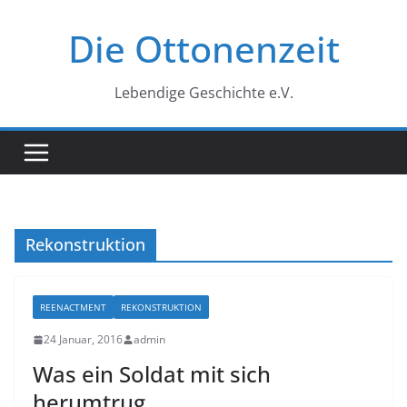
Zum
Die Ottonenzeit
Inhalt
springen
Lebendige Geschichte e.V.
Rekonstruktion
REENACTMENT
REKONSTRUKTION
24 Januar, 2016
admin
Was ein Soldat mit sich
herumtrug