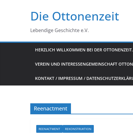
Zum
Die Ottonenzeit
Inhalt
springen
Lebendige Geschichte e.V.
HERZLICH WILLKOMMEN BEI DER OTTONENZEIT.
VEREIN UND INTERESSENGEMEINSCHAFT OTTON
KONTAKT / IMPRESSUM / DATENSCHUTZERKLÄ
Reenactment
REENACTMENT
REKONSTRUKTION