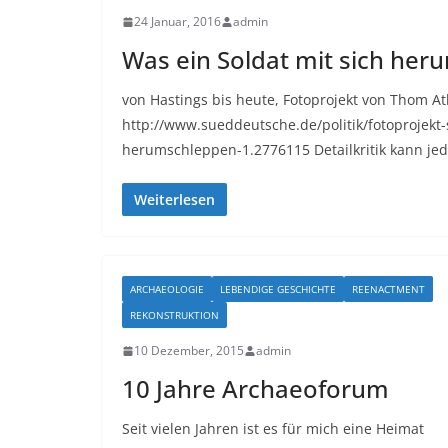
24 Januar, 2016
admin
Was ein Soldat mit sich her
von Hastings bis heute, Fotoprojekt von Thom At
http://www.sueddeutsche.de/politik/fotoprojekt-
herumschleppen-1.2776115 Detailkritik kann jed
Weiterlesen
ARCHAEOLOGIE
LEBENDIGE GESCHICHTE
REENACTMENT
REKONSTRUKTION
10 Dezember, 2015
admin
10 Jahre Archaeoforum
Seit vielen Jahren ist es für mich eine Heimat