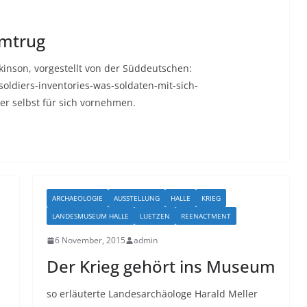
umtrug
kinson, vorgestellt von der Süddeutschen:
soldiers-inventories-was-soldaten-mit-sich-
er selbst für sich vornehmen.
ARCHAEOLOGIE
AUSSTELLUNG
HALLE
KRIEG
LANDESMUSEUM HALLE
LUETZEN
REENACTMENT
6 November, 2015
admin
Der Krieg gehört ins Museum
so erläuterte Landesarchäologe Harald Meller