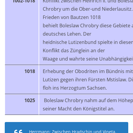
1002-1018
Konflikt zwischen Heinrich II. und Bolesl
Chrobry um die Ober-und Niederlausitz.
Frieden von Bautzen 1018
behielt Boleslaw Chrobry diese Gebiete 
deutsches Lehen. Der
heidnische Lutizenbund spielte in dies
Konflikt das Zünglein an der
Waage und wahrte seine Unabhängigkei
1018
Erhebung der Obodriten im Bündnis mi
Lutizen gegen ihren Fürsten Mstislaw. D
floh ins Herzogtum Sachsen.
1025
Boleslaw Chrobry nahm auf dem Höhe
seiner Macht den Königstitel an.
Herrmann: Zwischen Hradschin und Vineta,