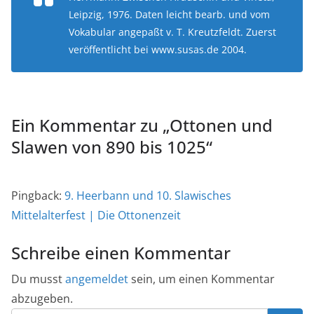
Leipzig, 1976. Daten leicht bearb. und vom
Vokabular angepaßt v. T. Kreutzfeldt. Zuerst
veröffentlicht bei www.susas.de 2004.
Ein Kommentar zu „
Ottonen und
Slawen von 890 bis 1025
“
Pingback:
9. Heerbann und 10. Slawisches
Mittelalterfest | Die Ottonenzeit
Schreibe einen Kommentar
Du musst
angemeldet
sein, um einen Kommentar
abzugeben.