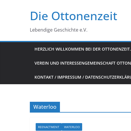
Zum
Die Ottonenzeit
Inhalt
springen
Lebendige Geschichte e.V.
HERZLICH WILLKOMMEN BEI DER OTTONENZEIT.
VEREIN UND INTERESSENGEMEINSCHAFT OTTON
KONTAKT / IMPRESSUM / DATENSCHUTZERKLÄ
Waterloo
REENACTMENT
WATERLOO