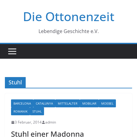
Zum
Die Ottonenzeit
Inhalt
springen
Lebendige Geschichte e.V.
Stuhl
BARCELONA
CATALUNYA
MITTELALTER
MOBILIAR
MOEBEL
ROMANIK
STUHL
3 Februar, 2014
admin
Stuhl einer Madonna