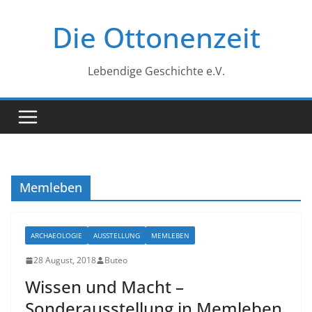
Zum
Die Ottonenzeit
Inhalt
springen
Lebendige Geschichte e.V.
Memleben
ARCHAEOLOGIE
AUSSTELLUNG
MEMLEBEN
28 August, 2018
Buteo
Wissen und Macht –
Sonderausstellung in Memleben