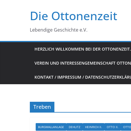
Zum
Die Ottonenzeit
Inhalt
springen
Lebendige Geschichte e.V.
HERZLICH WILLKOMMEN BEI DER OTTONENZEIT.
VEREIN UND INTERESSENGEMEINSCHAFT OTTON
KONTAKT / IMPRESSUM / DATENSCHUTZERKLÄ
Treben
BURGWALLANLAGE
DEHLITZ
HEINRICH II.
OTTO II.
OTTO