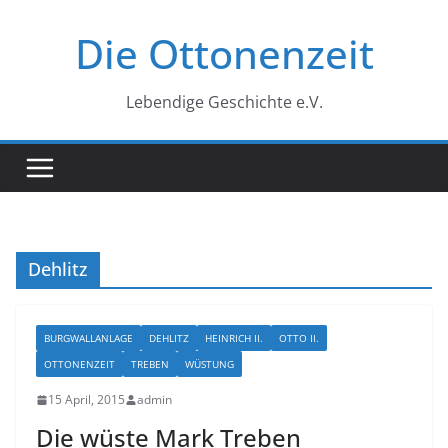
Zum
Die Ottonenzeit
Inhalt
springen
Lebendige Geschichte e.V.
Dehlitz
BURGWALLANLAGE
DEHLITZ
HEINRICH II.
OTTO II.
OTTONENZEIT
TREBEN
WÜSTUNG
15 April, 2015
admin
Die wüste Mark Treben