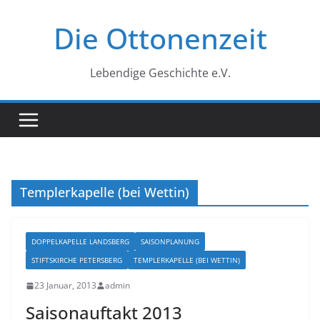
Zum
Die Ottonenzeit
Inhalt
springen
Lebendige Geschichte e.V.
Templerkapelle (bei Wettin)
DOPPELKAPELLE LANDSBERG
SAISONPLANUNG
STIFTSKIRCHE PETERSBERG
TEMPLERKAPELLE (BEI WETTIN)
23 Januar, 2013
admin
Saisonauftakt 2013