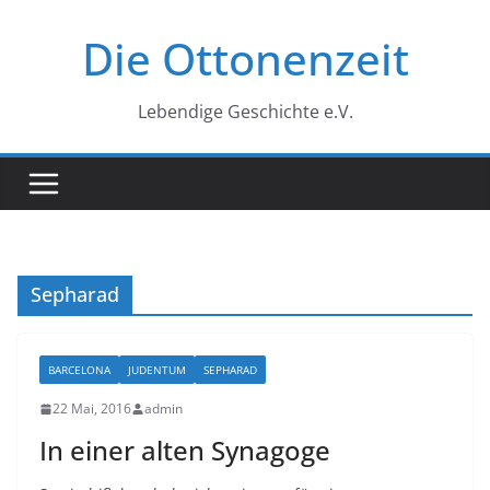
Zum
Die Ottonenzeit
Inhalt
springen
Lebendige Geschichte e.V.
Sepharad
BARCELONA
JUDENTUM
SEPHARAD
22 Mai, 2016
admin
In einer alten Synagoge