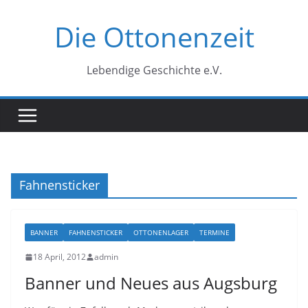
Zum
Die Ottonenzeit
Inhalt
springen
Lebendige Geschichte e.V.
Fahnensticker
BANNER
FAHNENSTICKER
OTTONENLAGER
TERMINE
18 April, 2012
admin
Banner und Neues aus Augsburg