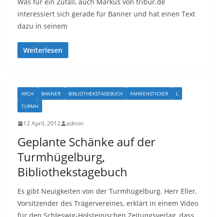
Was für ein Zufall, auch Markus von tribur.de
interessiert sich gerade für Banner und hat einen Text
dazu in seinem
Weiterlesen
ARCH
BANNER
BIBLIOTHEKSTAGEBUCH
FAHNENSTICKER
L
TURMH
12 April, 2012
admin
Geplante Schänke auf der
Turmhügelburg,
Bibliothekstagebuch
Es gibt Neuigkeiten von der Turmhügelburg. Herr Eller,
Vorsitzender des Trägervereines, erklärt in einem Video
für den Schleswig-Holsteinischen Zeitungsverlag, dass