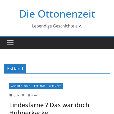
Zum
Die Ottonenzeit
Inhalt
springen
Lebendige Geschichte e.V.
Estland
ARCHAEOLOGIE
ESTLAND
WIKINGER
1 Juli, 2013
admin
Lindesfarne ? Das war doch
Hühnerkacke!