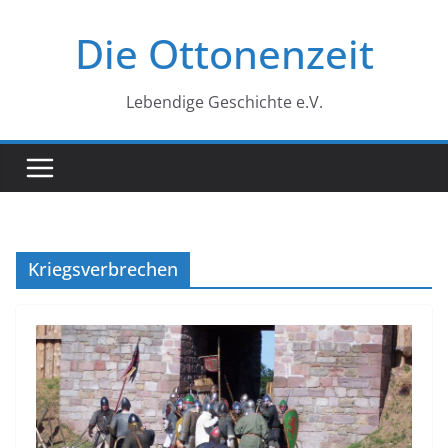
Zum
Die Ottonenzeit
Inhalt
springen
Lebendige Geschichte e.V.
Kriegsverbrechen