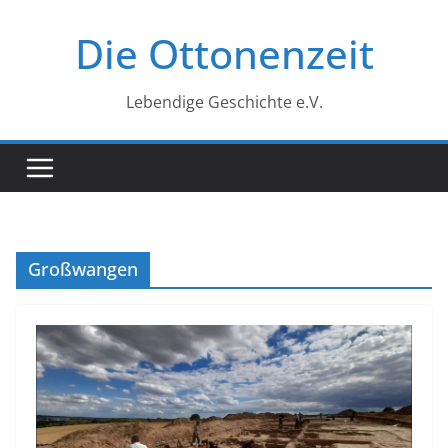
Zum
Die Ottonenzeit
Inhalt
springen
Lebendige Geschichte e.V.
Großwangen