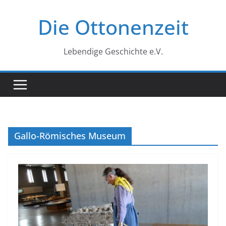
Zum
Die Ottonenzeit
Inhalt
springen
Lebendige Geschichte e.V.
Gallo-Römisches Museum