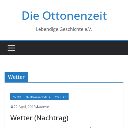
Zum
Die Ottonenzeit
Inhalt
springen
Lebendige Geschichte e.V.
Wetter
KLIMA
KLIMAGESCHICHTE
WETTER
22 April, 2013
admin
Wetter (Nachtrag)