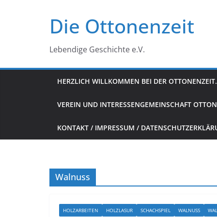
Zum
Die Ottonenzeit
Inhalt
springen
Lebendige Geschichte e.V.
HERZLICH WILLKOMMEN BEI DER OTTONENZEIT.
VEREIN UND INTERESSENGEMEINSCHAFT OTTON
KONTAKT / IMPRESSUM / DATENSCHUTZERKLÄ
Walnuss
HOLZARBEITEN
HOLZLASUR
SCHACHSPIEL
WALNUSS
WAL