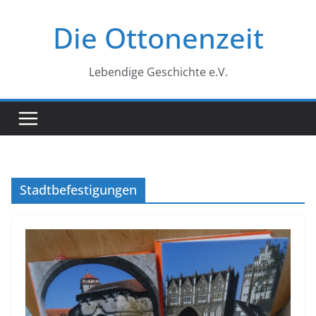
Zum
Die Ottonenzeit
Inhalt
springen
Lebendige Geschichte e.V.
Stadtbefestigungen