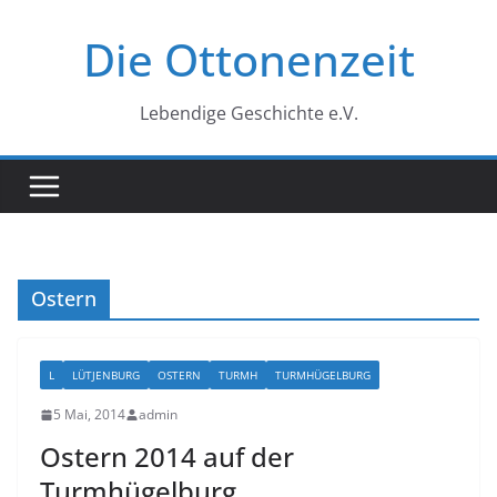
Zum
Die Ottonenzeit
Inhalt
springen
Lebendige Geschichte e.V.
Ostern
L
LÜTJENBURG
OSTERN
TURMH
TURMHÜGELBURG
5 Mai, 2014
admin
Ostern 2014 auf der
Turmhügelburg