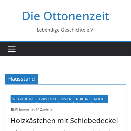
Zum
Die Ottonenzeit
Inhalt
springen
Lebendige Geschichte e.V.
Hausstand
ARCHAEOLOGIE
HAUSSTAND
KASTEN
MOBILIAR
MOEBEL
30 Januar, 2014
admin
Holzkästchen mit Schiebedeckel