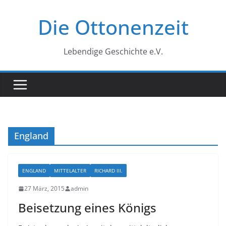
Zum
Die Ottonenzeit
Inhalt
springen
Lebendige Geschichte e.V.
England
ENGLAND
MITTELALTER
RICHARD III.
27 März, 2015
admin
Beisetzung eines Königs