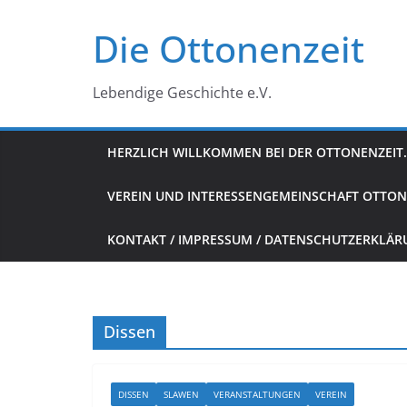
Zum
Die Ottonenzeit
Inhalt
springen
Lebendige Geschichte e.V.
HERZLICH WILLKOMMEN BEI DER OTTONENZEIT.
VEREIN UND INTERESSENGEMEINSCHAFT OTTON
KONTAKT / IMPRESSUM / DATENSCHUTZERKLÄ
Dissen
DISSEN
SLAWEN
VERANSTALTUNGEN
VEREIN