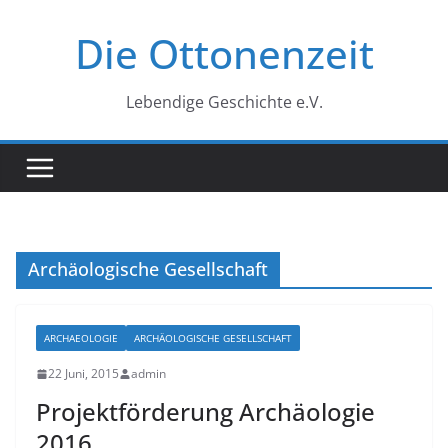
Zum
Die Ottonenzeit
Inhalt
springen
Lebendige Geschichte e.V.
Archäologische Gesellschaft
ARCHAEOLOGIE
ARCHÄOLOGISCHE GESELLSCHAFT
22 Juni, 2015
admin
Projektförderung Archäologie
2016