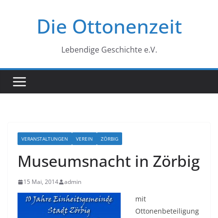
Zum
Die Ottonenzeit
Inhalt
springen
Lebendige Geschichte e.V.
VERANSTALTUNGEN
VEREIN
ZÖRBIG
Museumsnacht in Zörbig
15 Mai, 2014
admin
mit
Ottonenbeteiligung