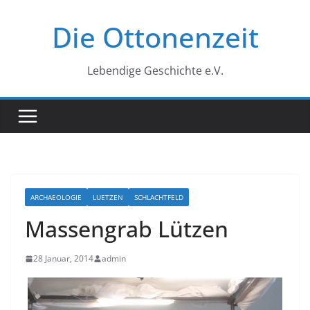
Zum
Die Ottonenzeit
Inhalt
springen
Lebendige Geschichte e.V.
ARCHAEOLOGIE
LUETZEN
SCHLACHTFELD
Massengrab Lützen
28 Januar, 2014
admin