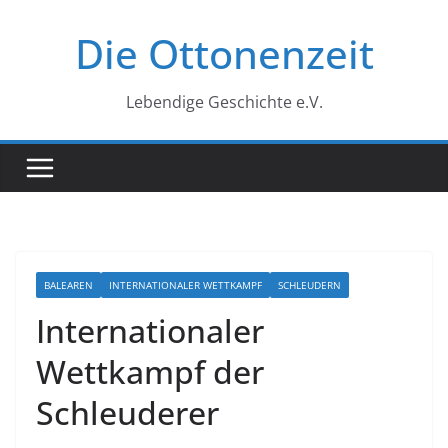
Zum
Die Ottonenzeit
Inhalt
springen
Lebendige Geschichte e.V.
BALEAREN
INTERNATIONALER WETTKAMPF
SCHLEUDERN
Internationaler
Wettkampf der
Schleuderer