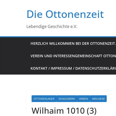
Zum
Die Ottonenzeit
Inhalt
springen
Lebendige Geschichte e.V.
HERZLICH WILLKOMMEN BEI DER OTTONENZEIT.
VEREIN UND INTERESSENGEMEINSCHAFT OTTON
KONTAKT / IMPRESSUM / DATENSCHUTZERKLÄ
OTTONENLAGER
SCHLEUDERN
VEREIN
WEILHEIM
Wilhaim 1010 (3)