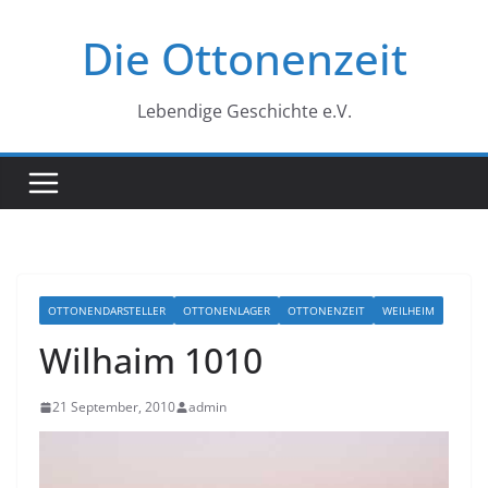
Zum
Die Ottonenzeit
Inhalt
springen
Lebendige Geschichte e.V.
OTTONENDARSTELLER
OTTONENLAGER
OTTONENZEIT
WEILHEIM
Wilhaim 1010
21 September, 2010
admin