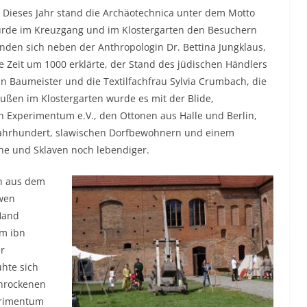
Dieses Jahr stand die Archäotechnica unter dem Motto
urde im Kreuzgang und im Klostergarten den Besuchern
den sich neben der Anthropologin Dr. Bettina Jungklaus,
e Zeit um 1000 erklärte, der Stand des jüdischen Händlers
ein Baumeister und die Textilfachfrau Sylvia Crumbach, die
außen im Klostergarten wurde es mit der Blide,
 Experimentum e.V., den Ottonen aus Halle und Berlin,
Jahrhundert, slawischen Dorfbewohnern und einem
che und Sklaven noch lebendiger.
on aus dem
awen
Hand
im ibn
er
hte sich
chrockenen
erimentum