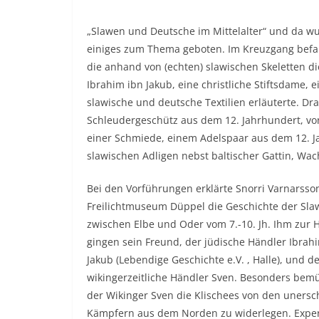
„Slawen und Deutsche im Mittelalter“ und da w
einiges zum Thema geboten. Im Kreuzgang befan
die anhand von (echten) slawischen Skeletten di
Ibrahim ibn Jakub, eine christliche Stiftsdame, 
slawische und deutsche Textilien erläuterte. Dr
Schleudergeschütz aus dem 12. Jahrhundert, von
einer Schmiede, einem Adelspaar aus dem 12. 
slawischen Adligen nebst baltischer Gattin, Wa
Bei den Vorführungen erklärte Snorri Varnarss
Freilichtmuseum Düppel die Geschichte der Sl
zwischen Elbe und Oder vom 7.-10. Jh. Ihm zur 
gingen sein Freund, der jüdische Händler Ibrah
Jakub (Lebendige Geschichte e.V. , Halle), und d
wikingerzeitliche Händler Sven. Besonders bemü
der Wikinger Sven die Klischees von den uners
Kämpfern aus dem Norden zu widerlegen. Exp