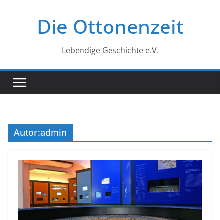
Zum
Die Ottonenzeit
Inhalt
springen
Lebendige Geschichte e.V.
Autor:
admin