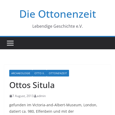
Zum
Die Ottonenzeit
Inhalt
springen
Lebendige Geschichte e.V.
ARCHAEOLOGIE
OTTO II.
OTTONENZEIT
Ottos Situla
7 August, 2013
admin
gefunden im Victoria-and-Albert-Museum, London,
datiert ca. 980, Elfenbein und mit der