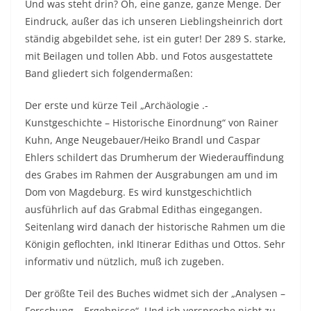
Und was steht drin? Oh, eine ganze, ganze Menge. Der
Eindruck, außer das ich unseren Lieblingsheinrich dort
ständig abgebildet sehe, ist ein guter! Der 289 S. starke,
mit Beilagen und tollen Abb. und Fotos ausgestattete
Band gliedert sich folgendermaßen:
Der erste und kürze Teil „Archäologie .-
Kunstgeschichte – Historische Einordnung“ von Rainer
Kuhn, Ange Neugebauer/Heiko Brandl und Caspar
Ehlers schildert das Drumherum der Wiederauffindung
des Grabes im Rahmen der Ausgrabungen am und im
Dom von Magdeburg. Es wird kunstgeschichtlich
ausführlich auf das Grabmal Edithas eingegangen.
Seitenlang wird danach der historische Rahmen um die
Königin geflochten, inkl Itinerar Edithas und Ottos. Sehr
informativ und nützlich, muß ich zugeben.
Der größte Teil des Buches widmet sich der „Analysen –
Forschung – Ergebnisse“. Und ich verspreche nicht zu