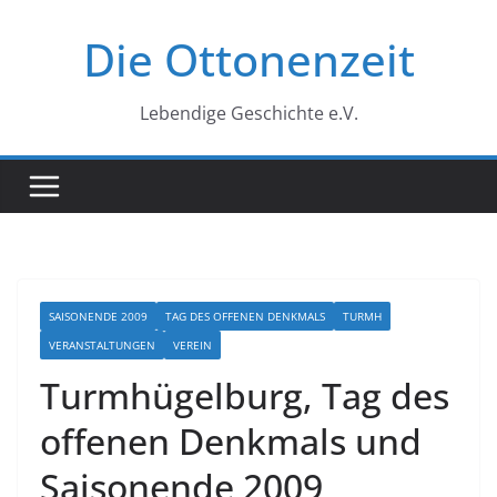
Zum
Die Ottonenzeit
Inhalt
springen
Lebendige Geschichte e.V.
SAISONENDE 2009
TAG DES OFFENEN DENKMALS
TURMH
VERANSTALTUNGEN
VEREIN
Turmhügelburg, Tag des
offenen Denkmals und
Saisonende 2009