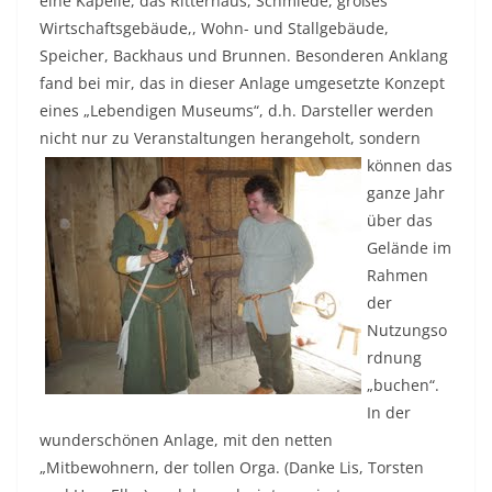
eine Kapelle, das Ritterhaus, Schmiede, großes
Wirtschaftsgebäude,, Wohn- und Stallgebäude,
Speicher, Backhaus und Brunnen. Besonderen Anklang
fand bei mir, das in dieser Anlage umgesetzte Konzept
eines „Lebendigen Museums“, d.h. Darsteller werden
nicht nur zu Veranstaltungen herangeholt, sondern
können das
ganze Jahr
über das
Gelände im
Rahmen
der
Nutzungso
rdnung
„buchen“.
In der
wunderschönen Anlage, mit den netten
„Mitbewohnern, der tollen Orga. (Danke Lis, Torsten