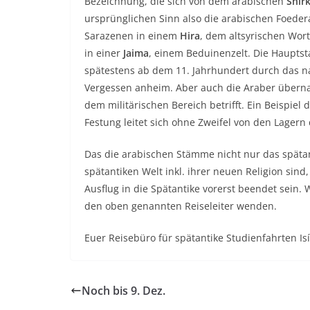
Bezeichnung, die sich von dem arabischen
Shir
ursprünglichen Sinn also die arabischen Foede
Sarazenen in einem
Hira
, dem altsyrischen Wort
in einer
Jaima
, einem Beduinenzelt. Die Haupts
spätestens ab dem 11. Jahrhundert durch das n
Vergessen anheim. Aber auch die Araber übern
dem militärischen Bereich betrifft. Ein Beispiel
Festung leitet sich ohne Zweifel von den Lager
Das die arabischen Stämme nicht nur das späta
spätantiken Welt inkl. ihrer neuen Religion sin
Ausflug in die Spätantike vorerst beendet sein. 
den oben genannten Reiseleiter wenden.
Euer Reisebüro für spätantike Studienfahrten Isí
Noch bis 9. Dez.