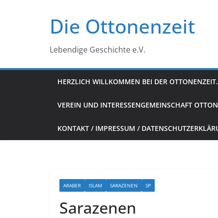
Zum
Die Ottonenzeit
Inhalt
springen
Lebendige Geschichte e.V.
HERZLICH WILLKOMMEN BEI DER OTTONENZEIT.
VEREIN UND INTERESSENGEMEINSCHAFT OTTON
KONTAKT / IMPRESSUM / DATENSCHUTZERKLÄ
ARABER
ISLAM
SARAZENEN
SP
Sarazenen