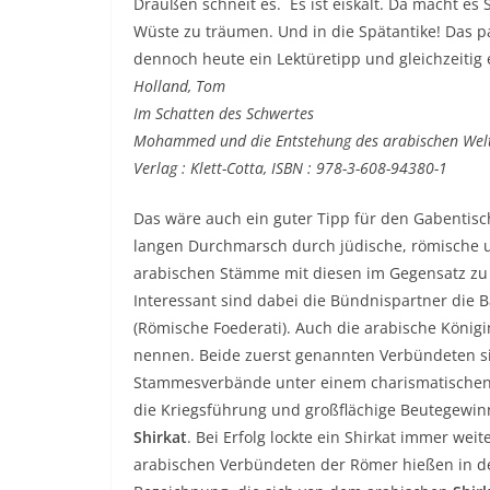
Draußen schneit es. Es ist eiskalt. Da macht es 
Wüste zu träumen. Und in die Spätantike! Das 
dennoch heute ein Lektüretipp und gleichzeitig 
Holland, Tom
Im Schatten des Schwertes
Mohammed und die Entstehung des arabischen Weltr
Verlag : Klett-Cotta, ISBN : 978-3-608-94380-1
Das wäre auch ein guter Tipp für den Gabentisc
langen Durchmarsch durch jüdische, römische 
arabischen Stämme mit diesen im Gegensatz zu v
Interessant sind dabei die Bündnispartner die
(Römische Foederati). Auch die arabische König
nennen. Beide zuerst genannten Verbündeten s
Stammesverbände unter einem charismatischen 
die Kriegsführung und großflächige Beutegewi
Shirkat
. Bei Erfolg lockte ein Shirkat immer we
arabischen Verbündeten der Römer hießen in de