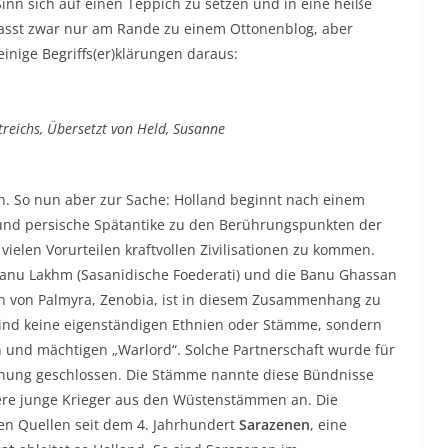
Sinn sich auf einen Teppich zu setzen und in eine heiße
passt zwar nur am Rande zu einem Ottonenblog, aber
einige Begriffs(er)klärungen daraus:
eichs, Übersetzt von Held, Susanne
h. So nun aber zur Sache: Holland beginnt nach einem
und persische Spätantike zu den Berührungspunkten der
ielen Vorurteilen kraftvollen Zivilisationen zu kommen.
 Banu Lakhm (Sasanidische Foederati) und die Banu Ghassan
in von Palmyra, Zenobia, ist in diesem Zusammenhang zu
ind keine eigenständigen Ethnien oder Stämme, sondern
und mächtigen „Warlord“. Solche Partnerschaft wurde für
nnung geschlossen. Die Stämme nannte diese Bündnisse
itere junge Krieger aus den Wüstenstämmen an. Die
n Quellen seit dem 4. Jahrhundert
Sarazenen
, eine