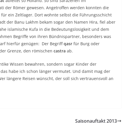
kat
ableitet so Holland. So sind Sarazenen im
rati der Römer gewesen. Angetroffen werden konnten die
 für ein Zeltlager. Dort wohnte selbst die Führungsschicht
tadt der Banu Lakhm bekam sogar den Namen Hira, fiel aber
ahe islamische Kufa in die Bedeutungslosigkeit und dem
ahmen Begriffe von ihren Bündnispartner, besonders was
 darf hierfür genügen: Der Begriff
qasr
für Burg oder
n der Grenze, den römischen
castra
ab.
ntike Wissen bewahren, sondern sogar Kinder der
d, das habe ich schon länger vermutet. Und damit mag der
Wer längere Reisen wünscht, der soll sich vertrauensvoll an
Saisonauftakt 2013