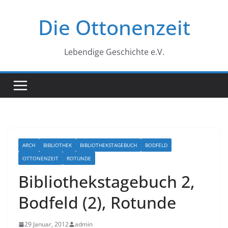
Zum
Die Ottonenzeit
Inhalt
springen
Lebendige Geschichte e.V.
ARCH
BIBLIOTHEK
BIBLIOTHEKSTAGEBUCH
BODFELD
OTTONENZEIT
ROTUNDE
Bibliothekstagebuch 2,
Bodfeld (2), Rotunde
29 Januar, 2012
admin