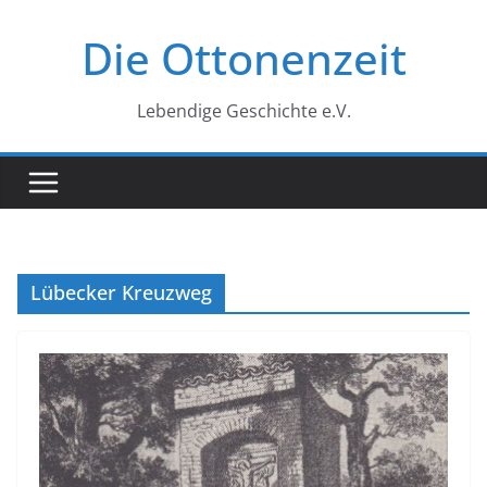
Zum
Die Ottonenzeit
Inhalt
springen
Lebendige Geschichte e.V.
Lübecker Kreuzweg