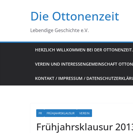
Zum
Die Ottonenzeit
Inhalt
springen
Lebendige Geschichte e.V.
HERZLICH WILLKOMMEN BEI DER OTTONENZEIT.
VEREIN UND INTERESSENGEMEINSCHAFT OTTON
KONTAKT / IMPRESSUM / DATENSCHUTZERKLÄ
FR
FRÜHJAHRSKLAUSUR
VEREIN
Frühjahrsklausur 201