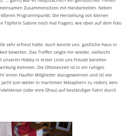
tc. … gähn) war es hauptsächlich ein gemütliches Treffen
emeinsamen Zusammensitzen mit Handarbeiten. Neben
größeren Programmpunkt: Die Herstellung von kleinen
e Töpferin Sabine noch mal fragen), wie oben auf dem Foto
e sehr erfreut hatte. Auch konnte uns gastliche Haus in
keit bewirten. Das Treffen zeigte mir wieder, vielleicht
t unseren Hobby in erster Linie uns Freude bereiten
wirkung kommen. Die Ottonenzeit ist in ein ruhiges
ahr einen Haufen Mitglieder dazugewonnen und ist von
ge Jacht (um weiter in maritimen Metaphern zu reden), kein
andelsknoor (oder eine Dhau) auf beständiger Fahrt durch